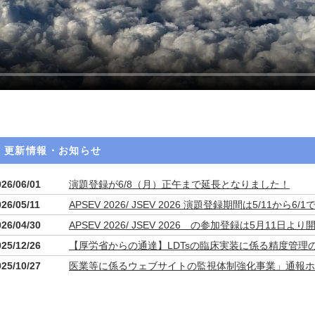
更新情報・お知らせ
026/06/01
演題登録が6/8（月）正午まで延長となりました！
026/05/11
APSEV 2026/ JSEV 2026 演題登録期間は5/11
026/04/30
APSEV 2026/ JSEV 2026 の参加登録は5月11日
025/12/26
【厚労省からの通達】LDTsの臨床実装に係る精度管理
025/10/27
医業等に係るウェブサイトの監視体制強化事業」通報ホ
について(注意喚起)
025/10/21
Korean Society for Extracellular Vesicles(KS